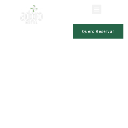
Início
Quero Reservar
Hotel No Coração Da Serra
Gaúcha
Política Eco Sustentável, certificada e reconhecida pelo
TripAdvisor.